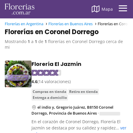
Mapa
Florerías en Argentina
Florerías en Buenos Aires
Florerías en Corone
Florerías en Coronel Dorrego
Mostrando
1
a
1
de
1
florerías en Coronel Dorrego cerca de
mi
Florería El Jazmín
4.6
(14 valoraciones)
compras en tienda
retiro en tienda
entrega a domicilio
el indio y, Gregorio Juárez, B8150 Coronel
Dorrego, Provincia de Buenos Aires
·
En el corazón de Coronel Dorrego, Florería El
Jazmín se destaca por su calidez y rapidez…
ver