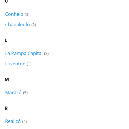
C
Conhelo
(3)
Chapaleufú
(2)
L
La Pampa Capital
(3)
Loventué
(1)
M
Maracó
(5)
R
Realicó
(4)