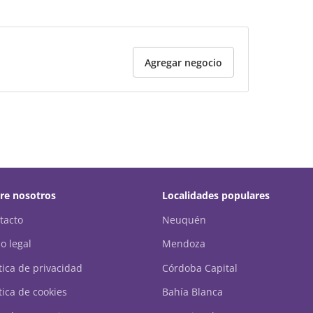
Agregar negocio
re nosotros
Localidades populares
tacto
Neuquén
o legal
Mendoza
ítica de privacidad
Córdoba Capital
tica de cookies
Bahía Blanca