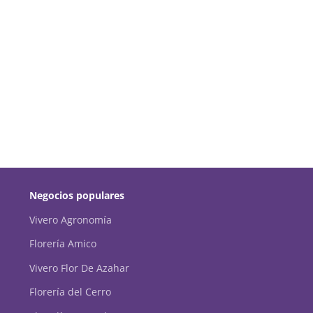
Negocios populares
Vivero Agronomía
Florería Amico
Vivero Flor De Azahar
Florería del Cerro