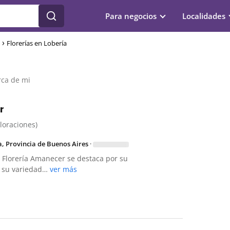
Para negocios
Localidades
Florerías en Lobería
a
rca de mi
r
aloraciones)
a, Provincia de Buenos Aires
·
, Florería Amanecer se destaca por su
y su variedad…
ver más