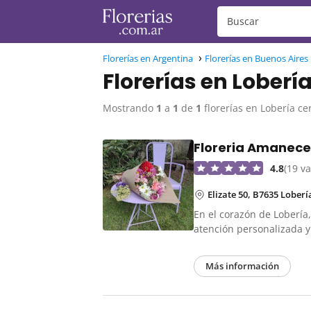
Florerías en Argentina
Florerías en Buenos Aires
Florerías en Loberí
Mostrando
1
a
1
de
1
florerías en Lobería ce
Floreria Amanece
4.8
(19 v
Elizate 50, B7635 Loberí
En el corazón de Lobería
atención personalizada 
Más información