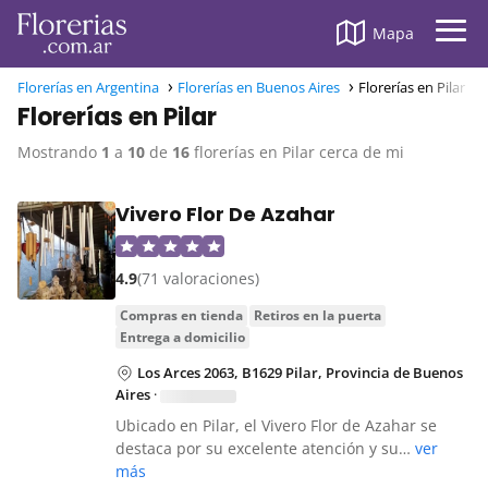
Mapa
Florerías en Argentina
Florerías en Buenos Aires
Florerías en Pilar
Florerías en Pilar
Mostrando
1
a
10
de
16
florerías en Pilar cerca de mi
Vivero Flor De Azahar
4.9
(71 valoraciones)
compras en tienda
retiros en la puerta
entrega a domicilio
Los Arces 2063, B1629 Pilar, Provincia de Buenos
Aires
·
Ubicado en Pilar, el Vivero Flor de Azahar se
destaca por su excelente atención y su…
ver
más