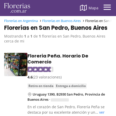
Mapa
Florerías en Argentina
Florerías en Buenos Aires
Florerías en San Pe
Florerías en San Pedro, Buenos Aires
Mostrando
1
a
1
de
1
florerías en San Pedro, Buenos Aires
cerca de mi
Floreria Peña. Horario De
Comercio
4.6
(23 valoraciones)
retiro en tienda
entrega a domicilio
Uruguay 1390, B2930 San Pedro, Provincia de
Buenos Aires
·
En el corazón de San Pedro, Florería Peña se
destaca por su excelente atención y un…
ver