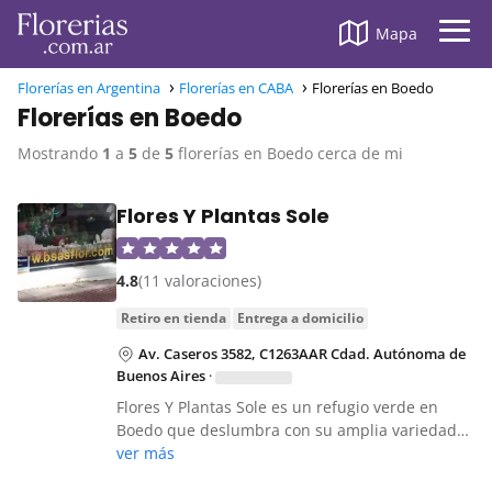
Mapa
Florerías en Argentina
Florerías en CABA
Florerías en Boedo
Florerías en Boedo
Mostrando
1
a
5
de
5
florerías en Boedo cerca de mi
Flores Y Plantas Sole
4.8
(11 valoraciones)
retiro en tienda
entrega a domicilio
Av. Caseros 3582, C1263AAR Cdad. Autónoma de
Buenos Aires
·
Flores Y Plantas Sole es un refugio verde en
Boedo que deslumbra con su amplia variedad…
ver más