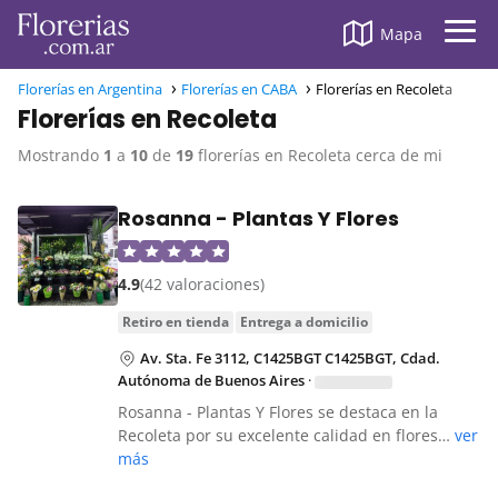
Mapa
Florerías en Argentina
Florerías en CABA
Florerías en Recoleta
Florerías en Recoleta
Mostrando
1
a
10
de
19
florerías en Recoleta cerca de mi
Rosanna - Plantas Y Flores
4.9
(42 valoraciones)
retiro en tienda
entrega a domicilio
Av. Sta. Fe 3112, C1425BGT C1425BGT, Cdad.
Autónoma de Buenos Aires
·
Rosanna - Plantas Y Flores se destaca en la
Recoleta por su excelente calidad en flores…
ver
más