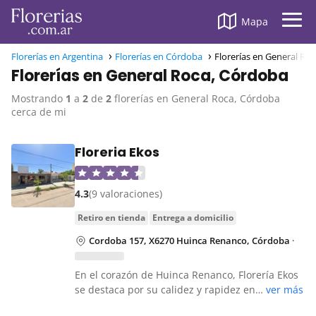
Mapa
Florerías en Argentina
Florerías en Córdoba
Florerías en General Ro
Florerías en General Roca, Córdoba
Mostrando
1
a
2
de
2
florerías en General Roca, Córdoba
cerca de mi
Floreria Ekos
4.3
(9 valoraciones)
retiro en tienda
entrega a domicilio
Cordoba 157, X6270 Huinca Renanco, Córdoba
·
En el corazón de Huinca Renanco, Florería Ekos
se destaca por su calidez y rapidez en…
ver más