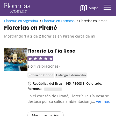
Mapa
Florerías en Argentina
Florerías en Formosa
Florerías en Pirané
Florerías en Pirané
Mostrando
1
a
2
de
2
florerías en Pirané cerca de mi
Florería La Tía Rosa
5.0
(4 valoraciones)
retiro en tienda
entrega a domicilio
República del Brasil 145, P3603 El Colorado,
Formosa
·
En el corazón de Pirané, Florería La Tía Rosa se
destaca por su cálida ambientación y…
ver más
Más información