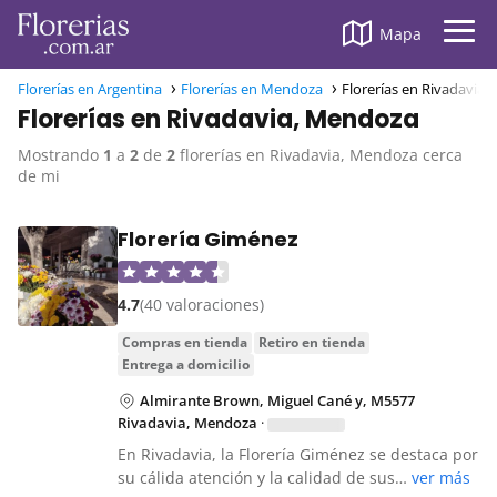
Mapa
Florerías en Argentina
Florerías en Mendoza
Florerías en Rivadavia
Florerías en Rivadavia, Mendoza
Mostrando
1
a
2
de
2
florerías en Rivadavia, Mendoza cerca
de mi
Florería Giménez
4.7
(40 valoraciones)
compras en tienda
retiro en tienda
entrega a domicilio
Almirante Brown, Miguel Cané y, M5577
Rivadavia, Mendoza
·
En Rivadavia, la Florería Giménez se destaca por
su cálida atención y la calidad de sus…
ver más