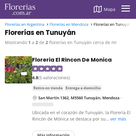
Mapa
Florerías en Argentina
Florerías en Mendoza
Florerías en Tunuyán
Florerías en Tunuyán
Mostrando
1
a
2
de
2
florerías en Tunuyán cerca de mi
Floreria El Rincon De Monica
4.8
(5 valoraciones)
retiro en tienda
entrega a domicilio
San Martín 1362, M5560 Tunuyán, Mendoza
·
Ubicada en el corazón de Tunuyán, la Florería El
Rincón de Mónica se destaca por su…
ver más
Más información