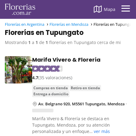
Mapa
Florerías en Argentina
Florerías en Mendoza
Florerías en Tupungato
Florerías en Tupungato
Mostrando
1
a
1
de
1
florerías en Tupungato cerca de mi
Marifa Vivero & Florería
4.7
(35 valoraciones)
compras en tienda
retiro en tienda
entrega a domicilio
Av. Belgrano 920, M5561 Tupungato, Mendoza
·
Marifa Vivero & Florería se destaca en
Tupungato, Mendoza, por su atención
personalizada y un enfoque…
ver más