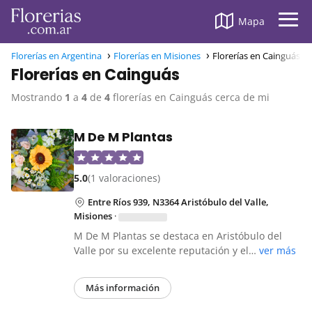
Mapa
Florerías en Argentina
Florerías en Misiones
Florerías en Cainguás
Florerías en Cainguás
Mostrando
1
a
4
de
4
florerías en Cainguás cerca de mi
M De M Plantas
5.0
(1 valoraciones)
Entre Ríos 939, N3364 Aristóbulo del Valle,
Misiones
·
M De M Plantas se destaca en Aristóbulo del
Valle por su excelente reputación y el…
ver más
Más información