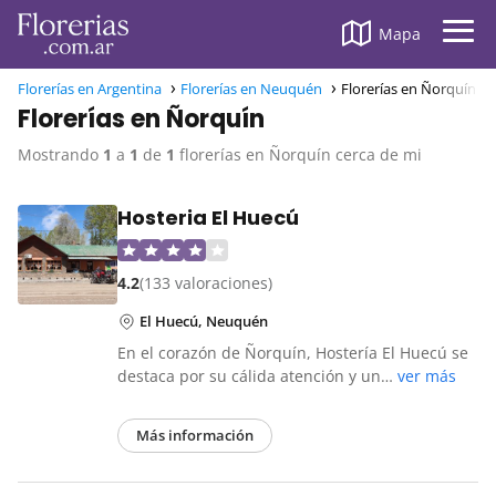
Mapa
Florerías en Argentina
Florerías en Neuquén
Florerías en Ñorquín
Florerías en Ñorquín
Mostrando
1
a
1
de
1
florerías en Ñorquín cerca de mi
Hosteria El Huecú
4.2
(133 valoraciones)
El Huecú, Neuquén
En el corazón de Ñorquín, Hostería El Huecú se
destaca por su cálida atención y un…
ver más
Más información