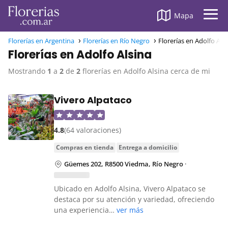
Mapa
Florerías en Argentina
Florerías en Río Negro
Florerías en Adolfo Als
Florerías en Adolfo Alsina
Mostrando
1
a
2
de
2
florerías en Adolfo Alsina cerca de mi
Vivero Alpataco
4.8
(64 valoraciones)
compras en tienda
entrega a domicilio
Güemes 202, R8500 Viedma, Río Negro
·
Ubicado en Adolfo Alsina, Vivero Alpataco se
destaca por su atención y variedad, ofreciendo
una experiencia…
ver más