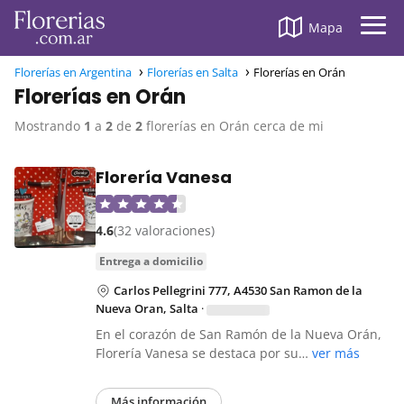
Mapa
Florerías en Argentina
Florerías en Salta
Florerías en Orán
Florerías en Orán
Mostrando
1
a
2
de
2
florerías en Orán cerca de mi
Florería Vanesa
4.6
(32 valoraciones)
entrega a domicilio
Carlos Pellegrini 777, A4530 San Ramon de la
Nueva Oran, Salta
·
En el corazón de San Ramón de la Nueva Orán,
Florería Vanesa se destaca por su…
ver más
Más información