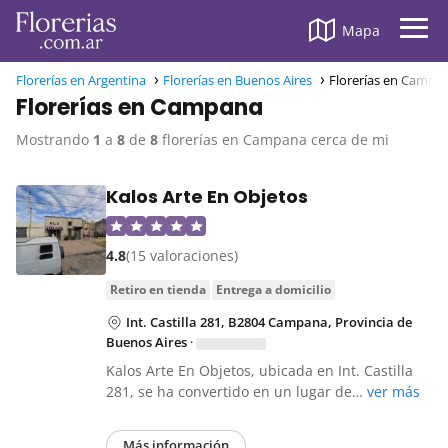
Mapa
Florerías en Argentina
Florerías en Buenos Aires
Florerías en Campa
Florerías en Campana
Mostrando
1
a
8
de
8
florerías en Campana cerca de mi
Kalos Arte En Objetos
4.8
(15 valoraciones)
retiro en tienda
entrega a domicilio
Int. Castilla 281, B2804 Campana, Provincia de
Buenos Aires
·
Kalos Arte En Objetos, ubicada en Int. Castilla
281, se ha convertido en un lugar de…
ver más
Más información