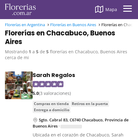
Mapa
Florerías en Argentina
Florerías en Buenos Aires
Florerías en Chacab
Florerías en Chacabuco, Buenos
Aires
Mostrando
1
a
5
de
5
florerías en Chacabuco, Buenos Aires
cerca de mi
Sarah Regalos
5.0
(3 valoraciones)
compras en tienda
retiros en la puerta
entrega a domicilio
Sgto. Cabral 83, C6740 Chacabuco, Provincia de
Buenos Aires
·
Ubicada en el corazón de Chacabuco, Sarah