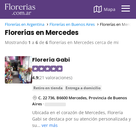
Mapa
Florerías en Argentina
Florerías en Buenos Aires
Florerías en Merced
Florerías en Mercedes
Mostrando
1
a
6
de
6
florerías en Mercedes cerca de mi
Florería Gabi
4.9
(21 valoraciones)
retiro en tienda
entrega a domicilio
C. 22 736, B6600 Mercedes, Provincia de Buenos
Aires
·
Ubicada en el corazón de Mercedes, Florería
Gabi se destaca por su atención personalizada y
su…
ver más