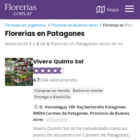
Mapa
Florerías en Argentina
Florerías en Buenos Aires
Florerías en Patago
Florerías en Patagones
Mostrando
1
a
5
de
5
florerías en Patagones cerca de mi
Vivero Quinto Sol
4.7
(344 valoraciones)
compras en tienda
retiro en tienda
entrega a domicilio
D. Harosteguy 199- Esq bertorello Patagones,
B8054 Carmen de Patagones, Provincia de Buenos
Aires
·
Vivero Quinto Sol se ha consolidado como un
punto de encuentro en Carmen de Patagones,