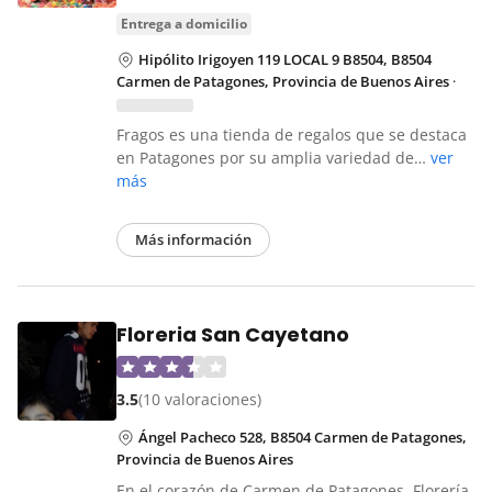
entrega a domicilio
Hipólito Irigoyen 119 LOCAL 9 B8504, B8504
Carmen de Patagones, Provincia de Buenos Aires
·
Fragos es una tienda de regalos que se destaca
en Patagones por su amplia variedad de…
ver
más
Más información
Floreria San Cayetano
3.5
(10 valoraciones)
Ángel Pacheco 528, B8504 Carmen de Patagones,
Provincia de Buenos Aires
En el corazón de Carmen de Patagones, Florería