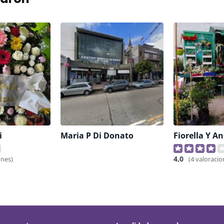
i
Maria P Di Donato
4,0
ones)
(4 valoracio