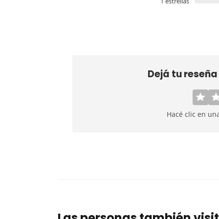
1 estrellas
Dejá tu reseña
Hacé clic en un
Las personas también visi