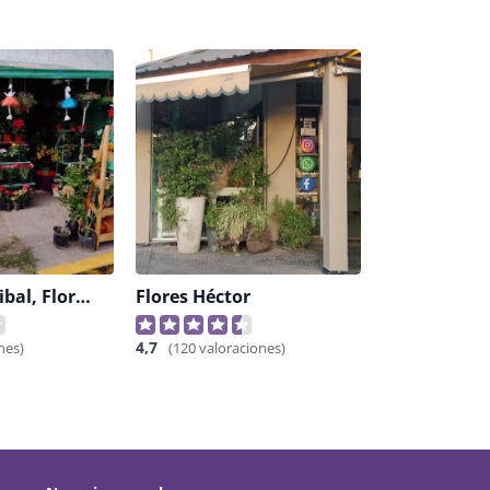
Fiorella Y Anibal, Floreria
Flores Héctor
4,7
nes)
(120 valoraciones)