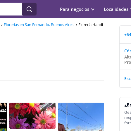
Para negocios
Localidades
Florerías en San Fernando, Buenos Aires
Florería Handi
+54
Cóm
Alt
Pro
Esc
¿E
Ges
res
for