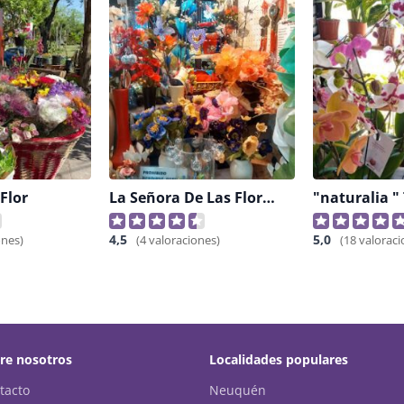
 Flor
La Señora De Las Flores
4,5
5,0
ones)
(4 valoraciones)
(18 valoraci
re nosotros
Localidades populares
tacto
Neuquén