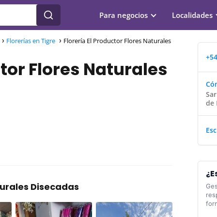
Para negocios
Localidades
Florerías en Tigre
Florería El Productor Flores Naturales
+54
ctor Flores Naturales
Cóm
Sar
de 
Esc
¿E
turales Disecadas
Ges
res
for