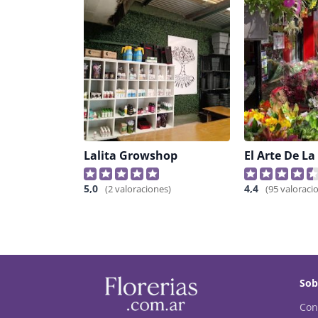
Lalita Growshop
El Arte De La
5,0
4,4
(2 valoraciones)
(95 valoraci
Sob
Con