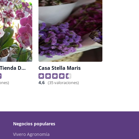
"naturalia " Tienda De Plantas Y Flores
Casa Stella Maris
4,6
ones)
(35 valoraciones)
Negocios populares
Vivero Agronomía