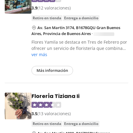
3.9
(12 valoraciones)
retiro en tienda
entrega a domicilio
Av. San Martín 3174, B1678GQU Gran Buenos
Aires, Provincia de Buenos Aires
·
Flores Yamila se destaca en Tres de Febrero por
ofrecer un servicio de floristería que combina…
ver más
Más información
FlorerÍa Tiziana Ii
3.5
(13 valoraciones)
retiro en tienda
entrega a domicilio