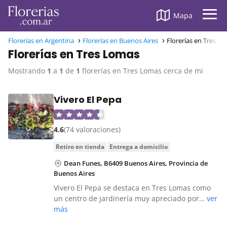
Mapa
Florerías en Argentina
Florerías en Buenos Aires
Florerías en Tres L
Florerías en Tres Lomas
Mostrando
1
a
1
de
1
florerías en Tres Lomas cerca de mi
Vivero El Pepa
4.6
(74 valoraciones)
retiro en tienda
entrega a domicilio
Dean Funes, B6409 Buenos Aires, Provincia de
Buenos Aires
Vivero El Pepa se destaca en Tres Lomas como
un centro de jardinería muy apreciado por…
ver
más