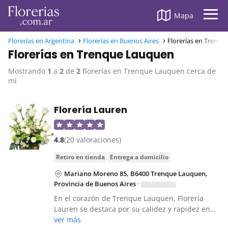
Mapa
Florerías en Argentina
Florerías en Buenos Aires
Florerías en Trenq
Florerías en Trenque Lauquen
Mostrando
1
a
2
de
2
florerías en Trenque Lauquen cerca de
mi
Florería Lauren
4.8
(20 valoraciones)
retiro en tienda
entrega a domicilio
Mariano Moreno 85, B6400 Trenque Lauquen,
Provincia de Buenos Aires
·
En el corazón de Trenque Lauquen, Florería
Lauren se destaca por su calidez y rapidez en…
ver más