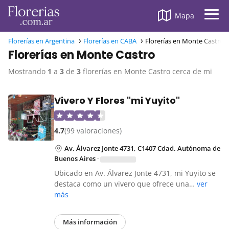
Mapa
Florerías en Argentina
Florerías en CABA
Florerías en Monte Castro
Florerías en Monte Castro
Mostrando
1
a
3
de
3
florerías en Monte Castro cerca de mi
Vivero Y Flores "mi Yuyito"
4.7
(99 valoraciones)
Av. Álvarez Jonte 4731, C1407 Cdad. Autónoma de
Buenos Aires
·
Ubicado en Av. Álvarez Jonte 4731, mi Yuyito se
destaca como un vivero que ofrece una…
ver
más
Más información