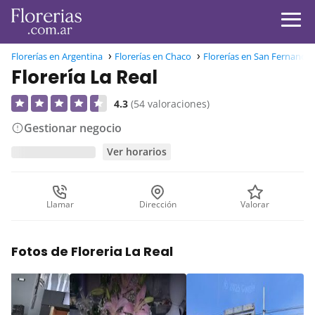
Florerías en Argentina
Florerías en Chaco
Florerías en San Fernando
Florería La Real
4.3
(54 valoraciones)
Gestionar negocio
Ver horarios
Llamar
Dirección
Valorar
Fotos de Floreria La Real