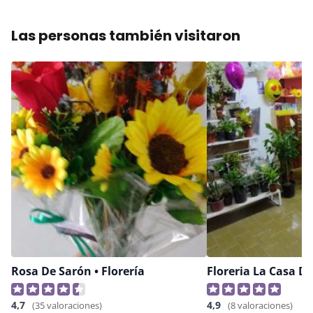
Las personas también visitaron
Rosa De Sarón • Florería
Floreria La Casa De
4,7
4,9
(35 valoraciones)
(8 valoraciones)