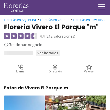
Florerías en Argentina
Florerías en Chubut
Florerías en Rawson, Ch
Florería Vivero El Parque "m"
4.4
(212 valoraciones)
Gestionar negocio
Ver horarios
Llamar
Dirección
Valorar
Fotos de Vivero El Parque m