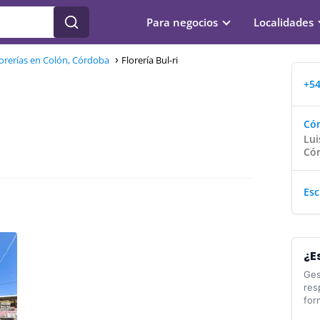
Para negocios
Localidades
lorerías en Colón, Córdoba
Florería Bul-ri
+54
Cóm
Lui
Có
Esc
¿E
Ges
res
for