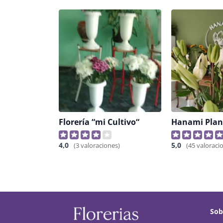
Florería “mi Cultivo“
4,0
5,0
(3 valoraciones)
(45 valoraci
Sob