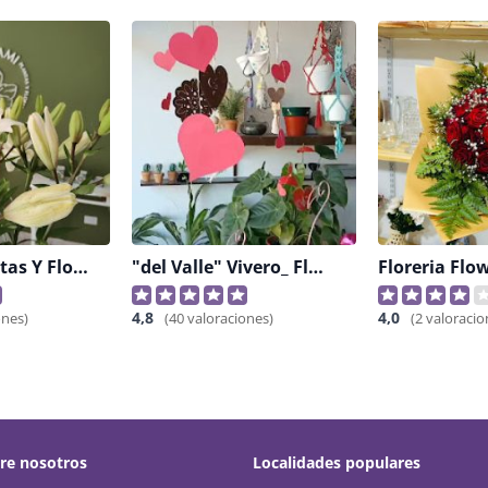
Hanami Plantas Y Flores
"del Valle" Vivero_ Florería_tienda Deco
Floreria Flo
4,8
4,0
ones)
(40 valoraciones)
(2 valoracio
re nosotros
Localidades populares