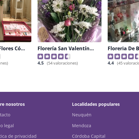
Almacén De Flores Córdoba
Florería San Valentín, Alta Córdoba
Floreria De B
4,5
4,4
ones)
(54 valoraciones)
(45 valoraci
re nosotros
Localidades populares
tacto
Neuquén
o legal
Mendoza
ítica de privacidad
Córdoba Capital