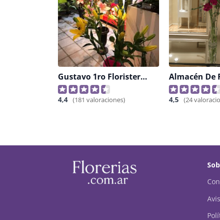
Gustavo 1ro Floristerias / Suc. Bv San Juan 498
4,4
4,5
(181 valoraciones)
(24 valoraci
Sob
Con
Avis
Pol