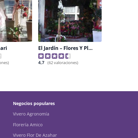
ari
El Jardín – Flores Y Plantas
4,7
ones)
(62 valoraciones)
Negocios populares
Vivero Agronomía
Florería Amico
Vivero Flor De Azahar