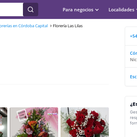
Para negocios
Localidades
orerías en Córdoba Capital
Florería Las Lilas
+54
Cóm
Nic
Esc
¿E
Ges
res
for