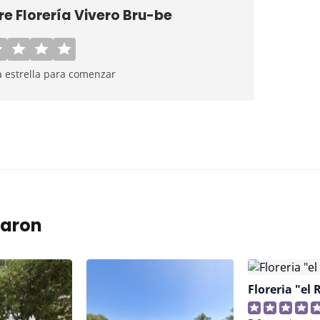
bre
Florería Vivero Bru-be
a estrella para comenzar
taron
Floreria "el 