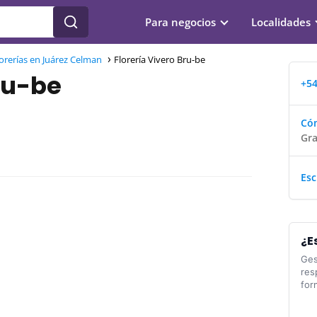
Para negocios
Localidades
orerías en Juárez Celman
Florería Vivero Bru-be
ru-be
+54
Cóm
Gra
Esc
¿E
Ges
res
for