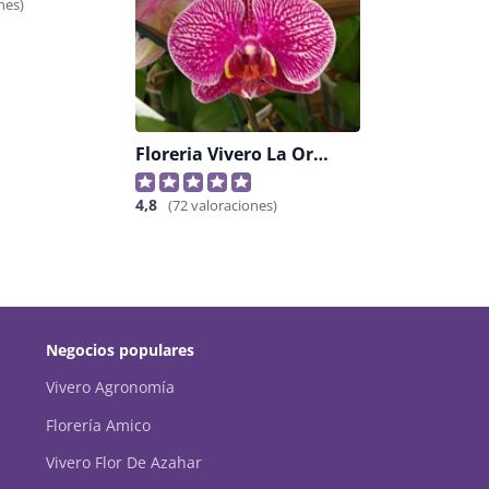
nes)
Floreria Vivero La Orquidea Verde Natural
4,8
(72 valoraciones)
Negocios populares
Vivero Agronomía
Florería Amico
Vivero Flor De Azahar