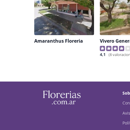
Amaranthus Floreria
Vivero Gener
4,1
(8 valoracio
Sob
Con
Avis
Pol