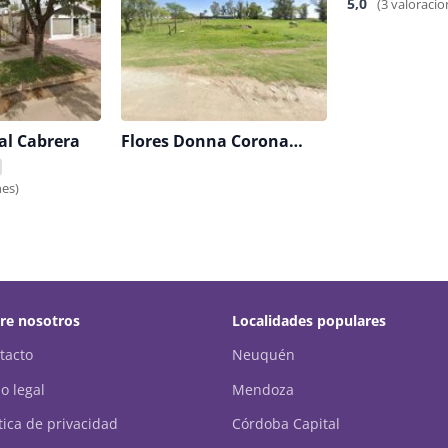
5,0
(3 valoracio
al Cabrera
Flores Donna Coronas - Arreglos Florales
nes)
re nosotros
Localidades populares
tacto
Neuquén
o legal
Mendoza
ítica de privacidad
Córdoba Capital