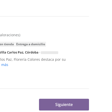
valoraciones)
 en tienda
entrega a domicilio
Villa Carlos Paz, Córdoba
·
rlos Paz, Florería Colores destaca por su
r más
Siguiente