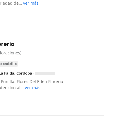
ariedad de…
ver más
oreria
aloraciones)
 domicilio
 La Falda, Córdoba
·
unilla, Flores Del Edén Florería
 atención al…
ver más