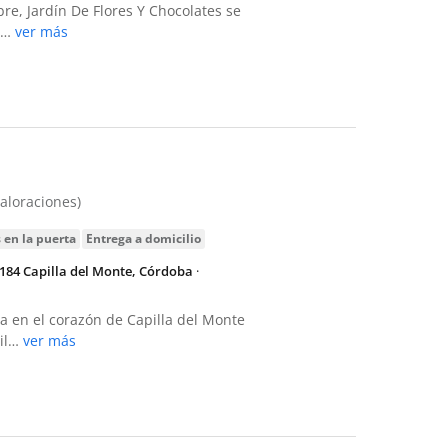
re, Jardín De Flores Y Chocolates se
o…
ver más
valoraciones)
s en la puerta
entrega a domicilio
184 Capilla del Monte, Córdoba
·
ca en el corazón de Capilla del Monte
gil…
ver más