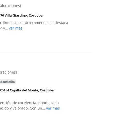
valoraciones)
176 Villa Giardino, Córdoba
ardino, este centro comercial se destaca
or y…
ver más
loraciones)
 domicilio
 X5184 Capilla del Monte, Córdoba
·
tención de excelencia, donde cada
endido y valorado. Con un…
ver más