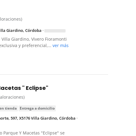
i
aloraciones)
Villa Giardino, Córdoba
·
Villa Giardino, Vivero Fioramonti
exclusiva y preferencial,…
ver más
acetas " Eclipse"
valoraciones)
 en tienda
entrega a domicilio
rte, 597, X5176 Villa Giardino, Córdoba
·
ero Parque Y Macetas "Eclipse" se