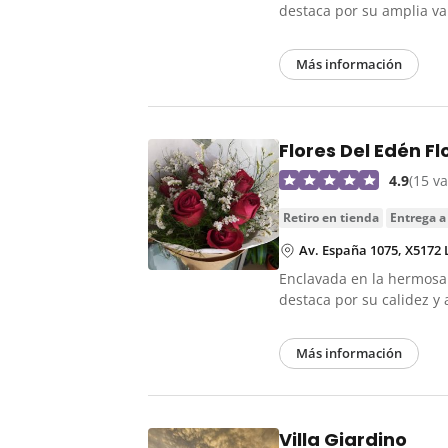
destaca por su amplia v
Más información
Flores Del Edén Fl
4.9
(15 v
retiro en tienda
entrega a
Av. España 1075, X5172
Enclavada en la hermosa P
destaca por su calidez y
Más información
Villa Giardino