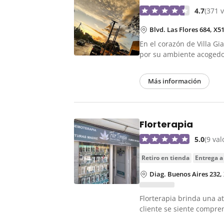
4.7
(371 
Blvd. Las Flores 684, X5
En el corazón de Villa Gi
por su ambiente acoged
Más información
Florterapia
5.0
(9 va
retiro en tienda
entrega a
Diag. Buenos Aires 232,
Florterapia brinda una a
cliente se siente compr