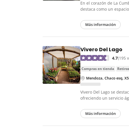
En el corazón de La Cumb
destaca como un espaci
Más información
Vivero Del Lago
4.7
(195 
compras en tienda
retiro
Mendoza, Chaco esq, X5
Vivero Del Lago se desta
ofreciendo un servicio á
Más información