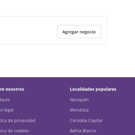
Agregar negocio
re nosotros
Localidades populares
tacto
Neuquén
o legal
Mendoza
ítica de privacidad
Córdoba Capital
tica de cookies
Bahía Blanca