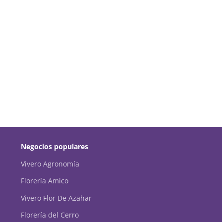
Negocios populares
Vivero Agronomía
Florería Amico
Vivero Flor De Azahar
Florería del Cerro