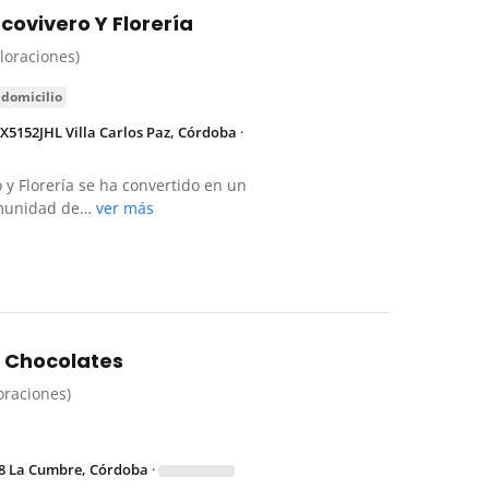
covivero Y Florería
aloraciones)
 domicilio
 X5152JHL Villa Carlos Paz, Córdoba
·
 y Florería se ha convertido en un
omunidad de…
ver más
Y Chocolates
loraciones)
78 La Cumbre, Córdoba
·