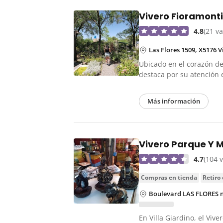
Vivero Fioramont
4.8
(21 v
Las Flores 1509, X5176 
Ubicado en el corazón de 
destaca por su atención 
Más información
Vivero Parque Y M
4.7
(104 
compras en tienda
retiro
Boulevard LAS FLORES no
En Villa Giardino, el Viv