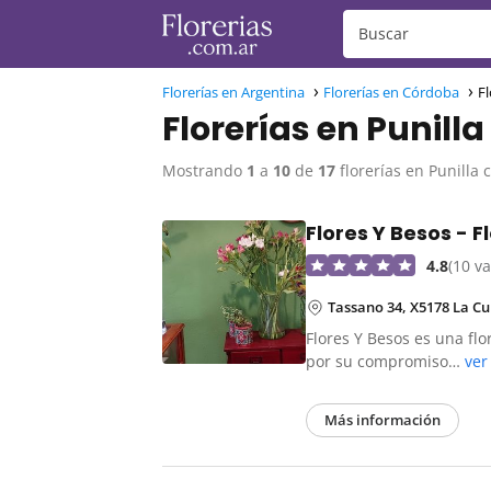
Florerías en Argentina
Florerías en Córdoba
Fl
Florerías en Punilla
Mostrando
1
a
10
de
17
florerías en Punilla 
Flores Y Besos - 
4.8
(10 v
Tassano 34, X5178 La C
Flores Y Besos es una flo
por su compromiso…
ver
Más información