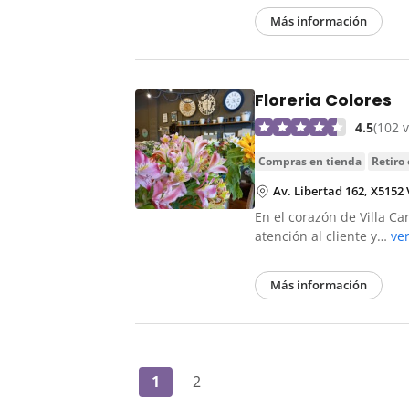
Más información
Floreria Colores
4.5
(102 
compras en tienda
retiro
Av. Libertad 162, X5152 
En el corazón de Villa Ca
atención al cliente y…
ve
Más información
1
2