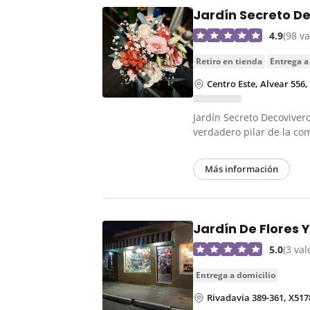
Jardín Secreto De
4.9
(98 v
retiro en tienda
entrega a
Centro Este, Alvear 556,
Jardín Secreto Decovivero
verdadero pilar de la c
Más información
Jardín De Flores 
5.0
(3 va
entrega a domicilio
Rivadavia 389-361, X51