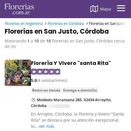
Mapa
Florerías en Argentina
Florerías en Córdoba
Florerías en San Justo, 
Florerías en San Justo, Córdoba
Mostrando
1
a
10
de
18
florerías en San Justo, Córdoba cerca
de mi
FlorerÍa Y Vivero "santa Rita"
5.0
(4 valoraciones)
retiro en tienda
entrega a domicilio
Modesto Maranzana 285, X2434 Arroyito,
Córdoba
·
En Arroyito, Córdoba, la Florería y Vivero "Santa
Rita" se destaca por su atención excepcional,
lo…
ver más