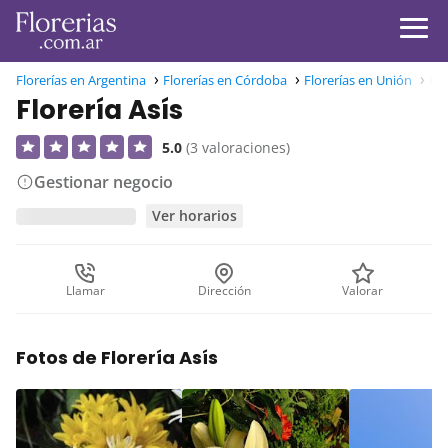
Florerías en Argentina
Florerías en Córdoba
Florerías en Unión
Flo
Florería Asís
5.0
(3 valoraciones)
Gestionar negocio
Ver horarios
Llamar
Dirección
Valorar
Fotos de Florería Asís