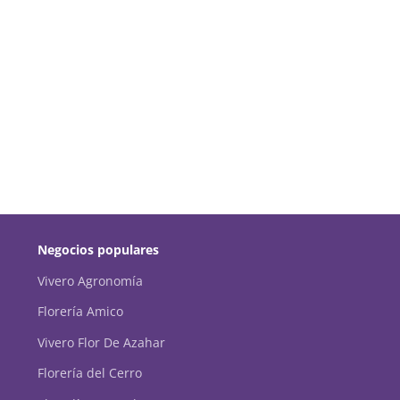
Negocios populares
Vivero Agronomía
Florería Amico
Vivero Flor De Azahar
Florería del Cerro