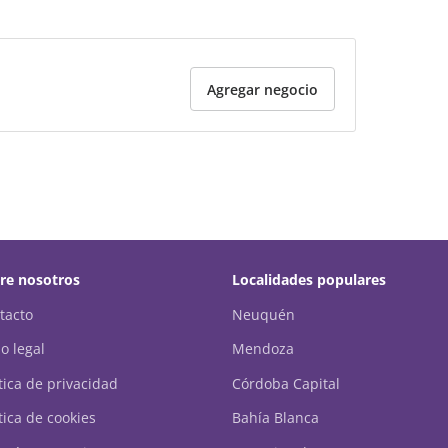
Agregar negocio
re nosotros
Localidades populares
tacto
Neuquén
o legal
Mendoza
ítica de privacidad
Córdoba Capital
tica de cookies
Bahía Blanca