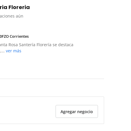
ia Floreria
raciones aún
50FZO Corrientes
anta Rosa Santería Florería se destaca
e,…
ver más
Agregar negocio