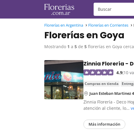
Florerías en Argentina
Florerías en Corrientes
Florerías en Goya
Mostrando
1
a
5
de
5
florerías en Goya cerc
Zinnia Florería -
4.9
(10 v
compras en tienda
entreg
Juan Esteban Martinez 4
Zinnia Florería - Deco H
atención al cliente, lo…
v
Más información