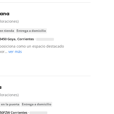
yana
aloraciones)
 en tienda
entrega a domicilio
3450 Goya, Corrientes
·
 posiciona como un espacio destacado
 por…
ver más
a
aloraciones)
s en la puerta
entrega a domicilio
450FZW Corrientes
·