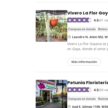
Vivero La Flor Go
4.5
(41 v
compras en tienda
retiro
Leandro N. Alem 502, W
Vivero La Flor Goyana se
en Goya, donde el amor
Más información
Petunia Floristerí
4.5
(69 v
compras en tienda
retiro
José E. Gómez 1199, W3