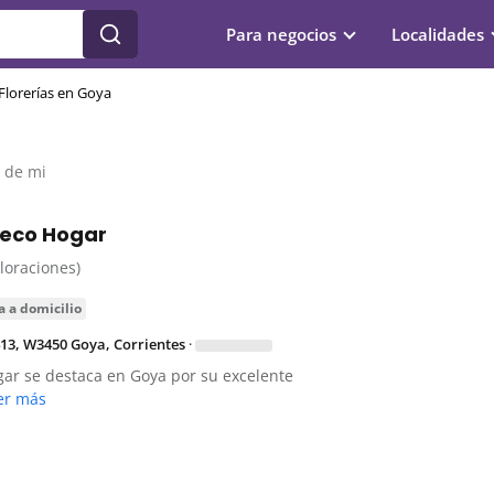
Para negocios
Localidades
Florerías en Goya
a de mi
 Deco Hogar
aloraciones)
a a domicilio
13, W3450 Goya, Corrientes
·
ogar se destaca en Goya por su excelente
er más