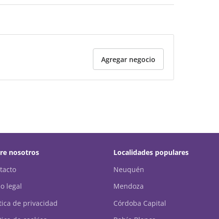
Agregar negocio
re nosotros
Localidades populares
tacto
Neuquén
o legal
Mendoza
ítica de privacidad
Córdoba Capital