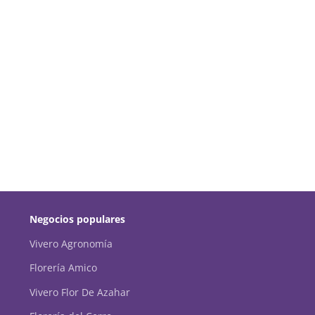
Negocios populares
Vivero Agronomía
Florería Amico
Vivero Flor De Azahar