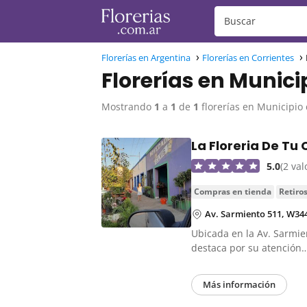
Florerías en Argentina
Florerías en Corrientes
Florerías en Munici
Mostrando
1
a
1
de
1
florerías en Municipio 
La Floreria De Tu
5.0
(2 va
compras en tienda
retiro
Av. Sarmiento 511, W344
Ubicada en la Av. Sarmie
destaca por su atención
Más información