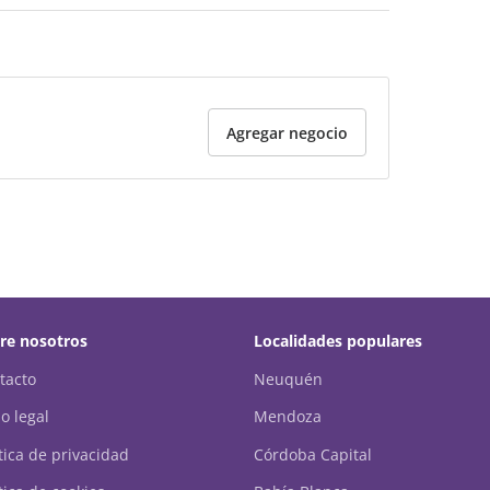
Agregar negocio
re nosotros
Localidades populares
tacto
Neuquén
o legal
Mendoza
ítica de privacidad
Córdoba Capital