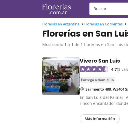
Florerías en Argentina
Florerías en Corrientes
Florerías en San Lu
Mostrando
1
a
1
de
1
florerías en San Luis d
Vivero San Luis
4.7
(3 va
entrega a domicilio
Sarmiento 488, W3404 Sa
En San Luis del Palmar, 
rincón encantador dond
Más información