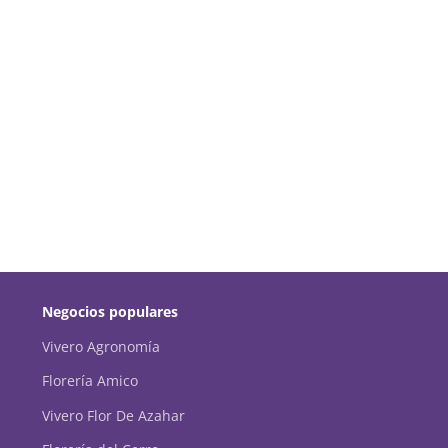
Negocios populares
Vivero Agronomía
Florería Amico
Vivero Flor De Azahar