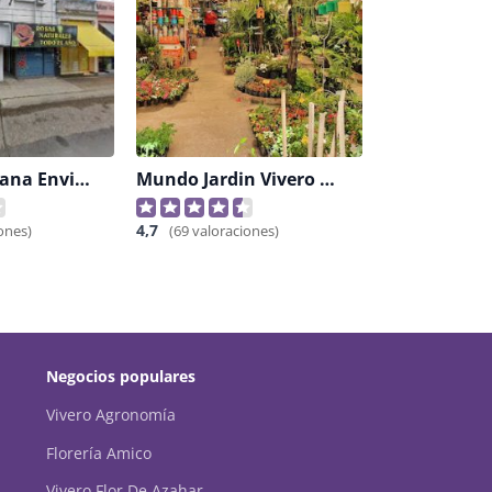
Floreria Ikebana Envio A Domicilio
Mundo Jardin Vivero Y Floreria
4,7
ones)
(69 valoraciones)
Negocios populares
Vivero Agronomía
Florería Amico
Vivero Flor De Azahar