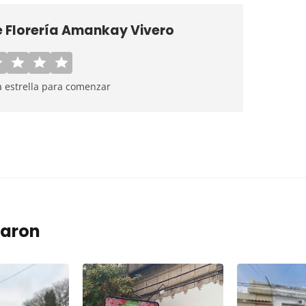
e
Florería Amankay Vivero
a estrella para comenzar
taron