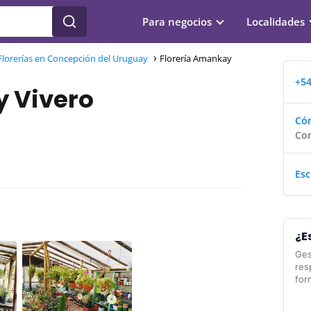
Para negocios
Localidades
Florerías en Concepción del Uruguay
Florería Amankay
+54
y Vivero
Cóm
Con
Esc
¿E
Ges
res
for