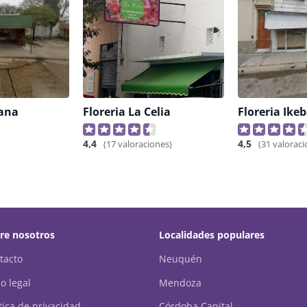
bana
Floreria La Celia
4,4
4,5
(17 valoraciones)
(31 valoraci
re nosotros
Localidades populares
tacto
Neuquén
o legal
Mendoza
ítica de privacidad
Córdoba Capital