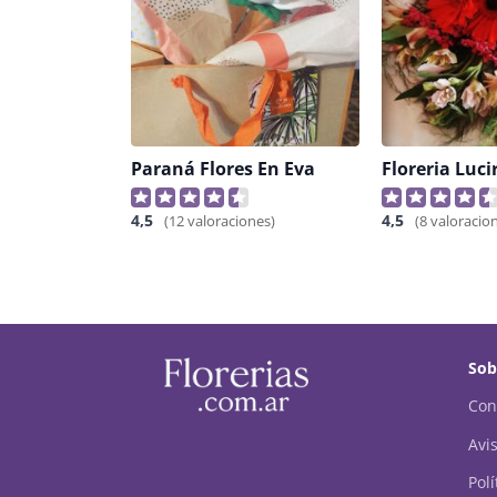
Paraná Flores En Eva
Floreria Luc
4,5
4,5
(12 valoraciones)
(8 valoracio
Sob
Con
Avis
Pol