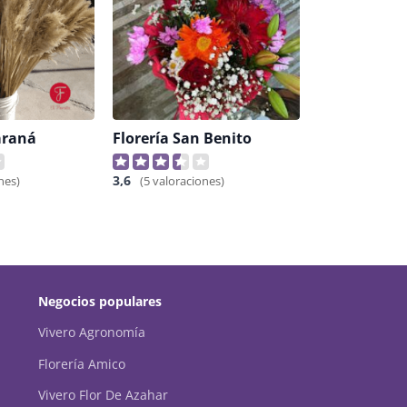
Paraná
Florería San Benito
3,6
nes)
(5 valoraciones)
Negocios populares
Vivero Agronomía
Florería Amico
Vivero Flor De Azahar