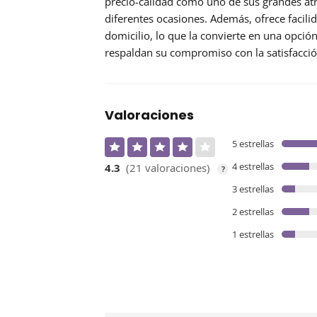
precio-calidad
como uno de sus grandes atri
diferentes ocasiones. Además, ofrece facili
domicilio, lo que la convierte en una opció
respaldan su compromiso con la satisfacción
Valoraciones
5 estrellas
4 estrellas
4.3
(21 valoraciones)
?
3 estrellas
2 estrellas
1 estrellas