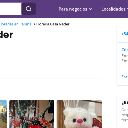
Para negocios
Localidades
Florerías en Paraná
Florería Casa Nader
der
+54
Cóm
Enr
Ent
Esc
¿E
Ges
res
for