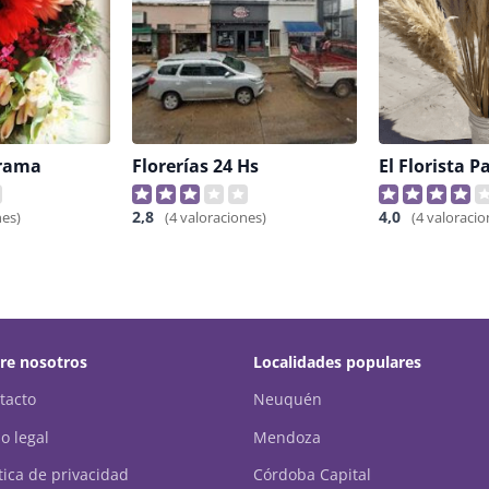
irama
Florerías 24 Hs
El Florista 
2,8
4,0
nes)
(4 valoraciones)
(4 valoracio
re nosotros
Localidades populares
tacto
Neuquén
o legal
Mendoza
ítica de privacidad
Córdoba Capital