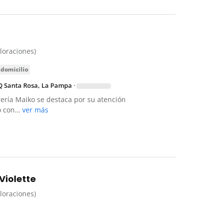
aloraciones)
 domicilio
Q Santa Rosa, La Pampa
·
rería Maiko se destaca por su atención
o con…
ver más
 Violette
aloraciones)