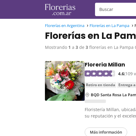
Florerías en Argentina
Florerías en La Pampa
Florerías en La Pa
Mostrando
1
a
3
de
3
florerías en La Pampa 
Floreria Millan
4.6
(109 
retiro en tienda
entrega a
BQD Santa Rosa La Pamp
Floristería Millan, ubica
su reputación y el excel
Más información