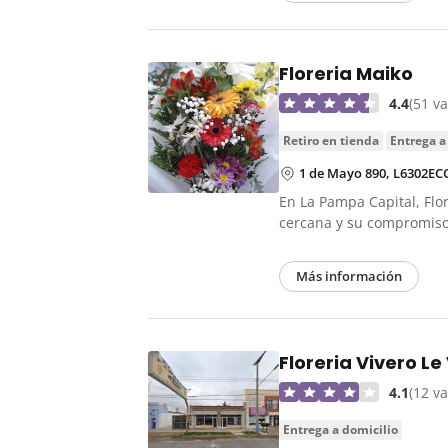
Floreria Maiko
4.4
(51 v
retiro en tienda
entrega a
1 de Mayo 890, L6302EC
En La Pampa Capital, Flo
cercana y su compromis
Más información
Floreria Vivero Le
4.1
(12 v
entrega a domicilio