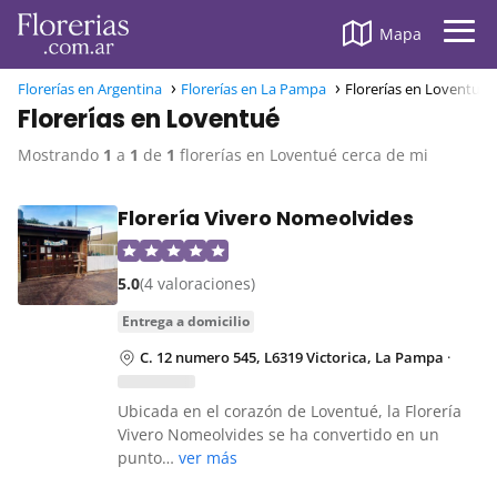
Mapa
Florerías en Argentina
Florerías en La Pampa
Florerías en Loventué
Florerías en Loventué
Mostrando
1
a
1
de
1
florerías en Loventué cerca de mi
Florería Vivero Nomeolvides
5.0
(4 valoraciones)
entrega a domicilio
C. 12 numero 545, L6319 Victorica, La Pampa
·
Ubicada en el corazón de Loventué, la Florería
Vivero Nomeolvides se ha convertido en un
punto…
ver más