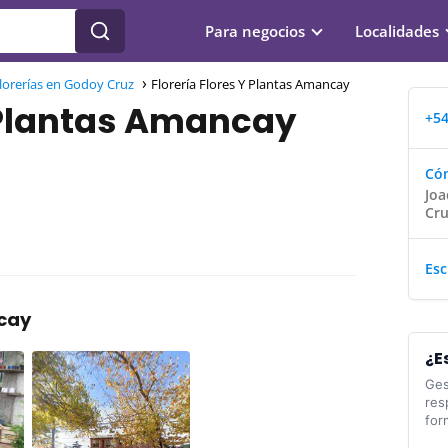
Para negocios
Localidades
lorerías en Godoy Cruz
Florería Flores Y Plantas Amancay
Y Plantas Amancay
+54
Cóm
Joa
Cr
Esc
ncay
¿E
Ges
res
for