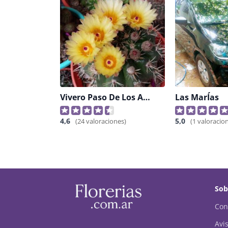
Vivero Paso De Los Andes
Las MarÍas
4,6
5,0
(24 valoraciones)
(1 valoracio
Sob
Con
Avis