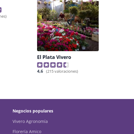
nes)
El Plata Vivero
4,6
(215 valoraciones)
Negocios populares
Vivero Agronomía
Florería Amico