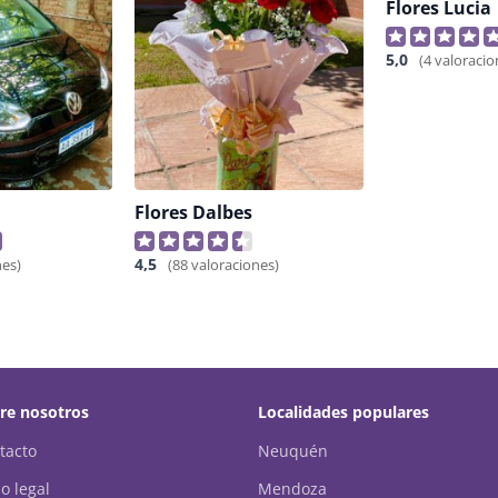
Flores Lucia
5,0
(4 valoracio
Flores Dalbes
4,5
nes)
(88 valoraciones)
re nosotros
Localidades populares
tacto
Neuquén
o legal
Mendoza