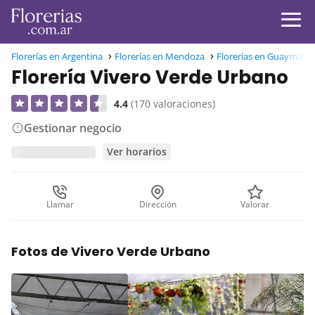
Florerías en Argentina
Florerías en Mendoza
Florerías en Guaymallé
Florería Vivero Verde Urbano
4.4
(170 valoraciones)
Gestionar negocio
Ver horarios
Llamar
Dirección
Valorar
Fotos de Vivero Verde Urbano