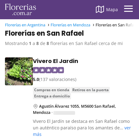
Mapa
Florerías en Argentina
Florerías en Mendoza
Florerías en San Rafael
Florerías en San Rafael
Mostrando
1
a
8
de
8
florerías en San Rafael cerca de mi
Vivero El Jardin
5.0
(137 valoraciones)
compras en tienda
retiros en la puerta
entrega a domicilio
Agustín Álvarez 1055, M5600 San Rafael,
Mendoza
·
Vivero El Jardín se destaca en San Rafael como
un auténtico paraíso para los amantes de…
ver
más