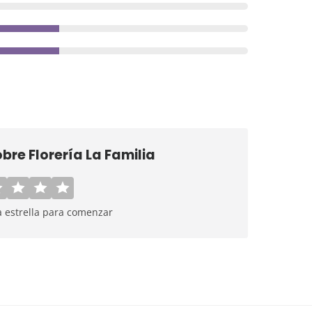
obre
Florería La Familia
a estrella para comenzar