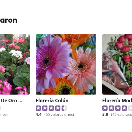
taron
Vivero Lluvia De Oro Flores Y Plantas
Florería Colón
Florería Mo
4,4
3,8
ones)
(55 valoraciones)
(45 valoraci