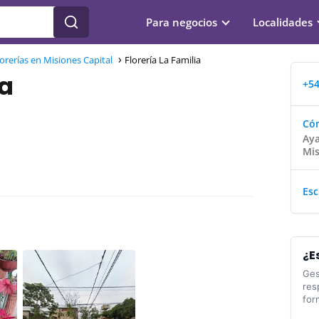
Para negocios
Localidades
lorerías en Misiones Capital
Florería La Familia
ia
+54
Cóm
Aya
Mis
Esc
¿E
Ges
res
for