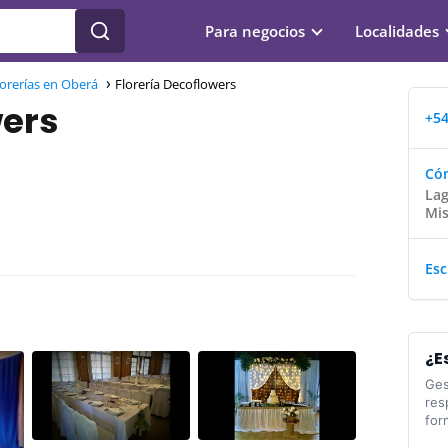
Para negocios
Localidades
lorerías en Oberá
Florería Decoflowers
wers
+54
Cóm
Lag
Mis
Esc
¿E
Ges
res
for