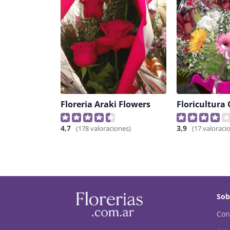
Floreria Araki Flowers
Floricultura
4,7
3,9
(178 valoraciones)
(17 valoraci
Sob
Con