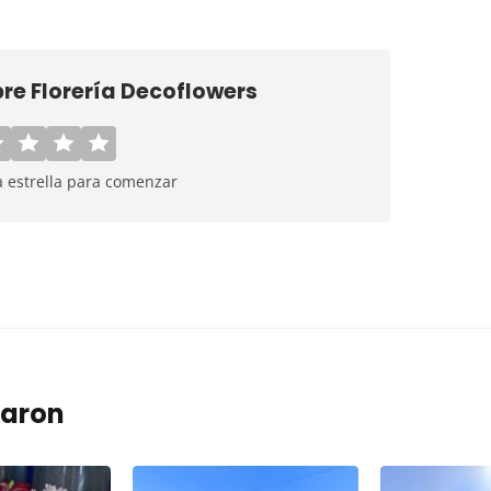
bre
Florería Decoflowers
a estrella para comenzar
taron