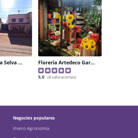
Floreria De La Selva Guarani
Florería Artedeco Garden & House Flowers And Botanic
5,0
(8 valoraciones)
Negocios populares
Vivero Agronomía