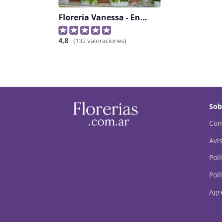
Floreria Vanessa - Envios A Domicilio
4,8
(132 valoraciones)
Sob
Con
Avis
Pol
Polí
Agr