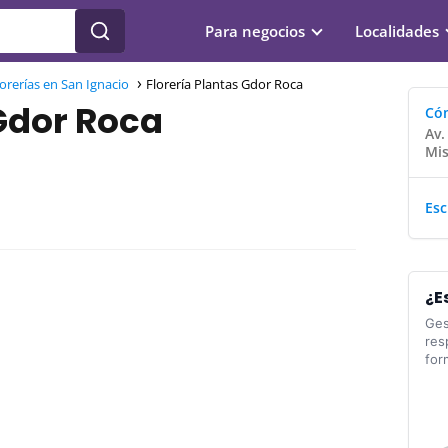
Para negocios
Localidades
lorerías en San Ignacio
Florería Plantas Gdor Roca
 Gdor Roca
Cóm
Av.
Mis
Esc
¿E
Ges
res
for