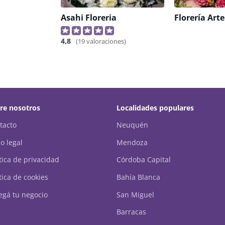
Asahi Floreria
4,8
(19 valoraciones)
re nosotros
Localidades populares
tacto
Neuquén
o legal
Mendoza
ítica de privacidad
Córdoba Capital
tica de cookies
Bahía Blanca
egá tu negocio
San Miguel
Barracas