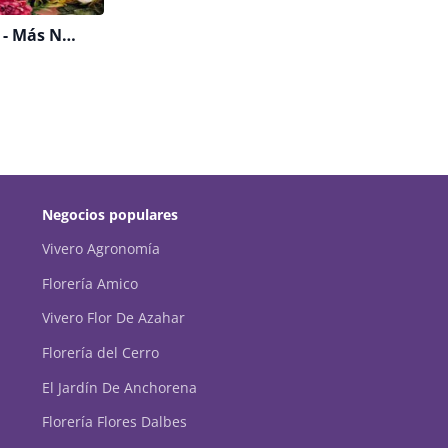
Florería Arte - Más Naturaleza
Negocios populares
Vivero Agronomía
Florería Amico
Vivero Flor De Azahar
Florería del Cerro
El Jardín De Anchorena
Florería Flores Dalbes