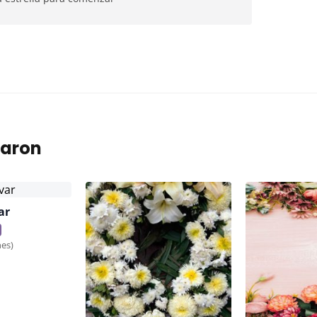
taron
ar
nes)