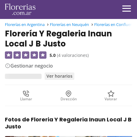
Florerías en Argentina
Florerías en Neuquén
Florerías en Confluenci
Florería Y Regaleria Inaun
Local J B Justo
5.0
(4 valoraciones)
Gestionar negocio
Ver horarios
Llamar
Dirección
Valorar
Fotos de Floreria Y Regaleria Inaun Local J B
Justo